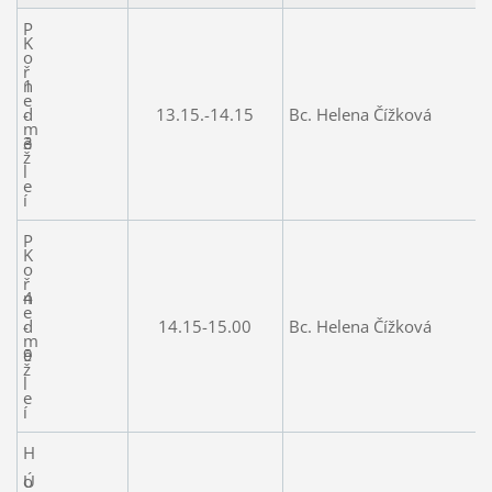
P
K
o
ř
1
n
e
-
d
13.15.-14.15
Bc. Helena Čížková
m
3
ě
ž
l
e
í
P
K
o
ř
4
n
e
-
d
14.15-15.00
Bc. Helena Čížková
m
9
ě
ž
l
e
í
H
o
Ú