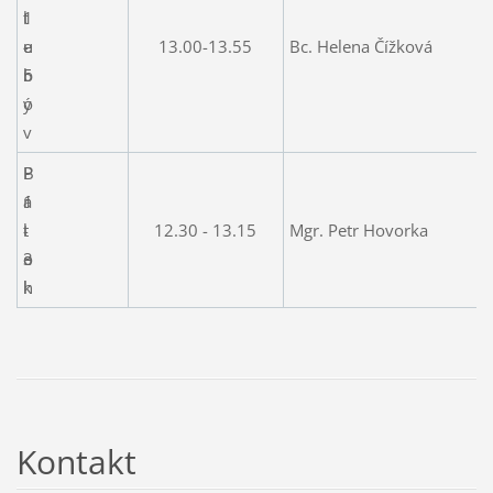
l
1
t
u
-
e
13.00-13.55
Bc. Helena Čížková
b
5
r
o
ý
v
B
P
r
1
á
l
-
t
12.30 - 13.15
Mgr. Petr Hovorka
o
3
e
h
k
Kontakt