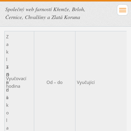
Společný web farností Křemže, Brloh,
Černice, Chvalšiny a Zlatá Koruna
Z
a
k
l
a
T
d
ř
D
Vyučovací
n
í
e
Od – do
Vyučující
hodina
í
d
n
š
a
k
o
l
a