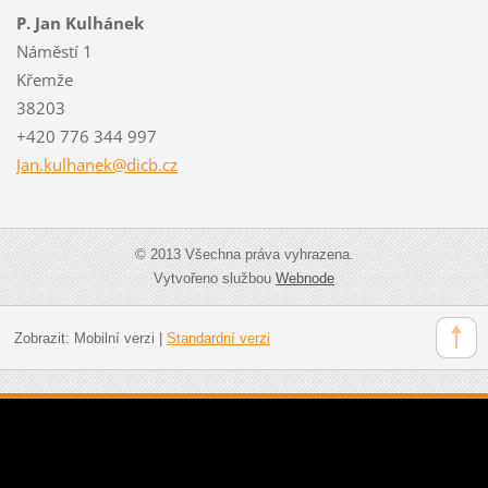
P. Jan Kulhánek
Náměstí 1
Křemže
38203
+420 776 344 997
Jan.kulh
anek@dic
b.cz
© 2013 Všechna práva vyhrazena.
Vytvořeno službou
Webnode
Zobrazit:
Mobilní verzi
|
Standardní verzi