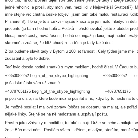
modlitbu, na odhalování tajemství této země (víte, že tady v Liege začalo
jedné řeholnici a prosil, aby mohl ven, mezi lidi v Nejsvětější Svatosti?). 
mně stejně víc chutná české (objevil jsem tam také malou restauraci Koli
Pilsnerem!). Horší je to s církví -nejsou kněží a je jen málo mladých i dětí 
procento (je tam i hodně Italů a Poláků – přistěhovalců ještě z období před 
hledají nové cesty, nová řešení, hodně se angažují laici, mají hodně trvalý
skromně a zdá se, že blíž chudým - a těch je tady také dost.
Zítra budeme slavit tady v Bytomiu 100 let farnosti. Celý týden jsme měli 
zúčastnil a bylo to dobré.
Teď bylo docela hodně zmatků s mým mobilem, hodně čísel. V Čadu to b
+2353082252
begin_of_the_skype_highlighting
+2353082252
e
je čadské číslo vám už známé
+48787651175
begin_of_the_skype_highlighting
+48787651175
je polské číslo, na které bude možné posílat sms, když by to nešlo na to 
Je možné posílat i mailové zprávy (občas se dostanu na maila), ale pořád pl
nějaké linky. Stejně se na ně nedostanu a ucpávají poštu.
Prosím jako vždycky o modlitbu, tu také slibuji. Držte se nebe a milujte 
že je Bůh mezi námi. Posílám všem – dětem, mladým, starším, manželům