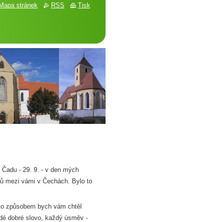
Mapa stránek
RSS
Tisk
 Čadu - 29. 9. - v den mých
nů mezi vámi v Čechách. Bylo to
ímto způsobem bych vám chtěl
ždé dobré slovo, každý úsměv -