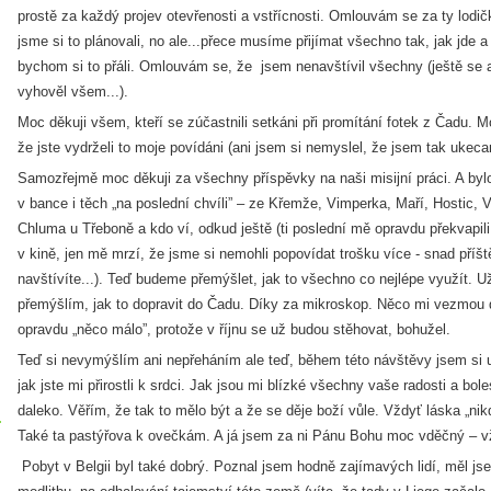
prostě za každý projev otevřenosti a vstřícnosti. Omlouvám se za ty lodičk
jsme si to plánovali, no ale...přece musíme přijímat všechno tak, jak jde a
bychom si to přáli. Omlouvám se, že jsem nenavštívil všechny (ještě se a
vyhověl všem...).
Moc děkuji všem, kteří se zúčastnili setkáni při promítání fotek z Čadu. 
že jste vydrželi to moje povídáni (ani jsem si nemyslel, že jsem tak ukeca
Samozřejmě moc děkuji za všechny příspěvky na naši misijní práci. A byl
v bance i těch „na poslední chvíli” – ze Křemže, Vimperka, Maří, Hostic, V
Chluma u Třeboně a kdo ví, odkud ještě (ti poslední mě opravdu překvapil
v kině, jen mě mrzí, že jsme si nemohli popovídat trošku více - snad pří
navštívíte...). Teď budeme přemýšlet, jak to všechno co nejlépe využít. U
přemýšlím, jak to dopravit do Čadu. Díky za mikroskop. Něco mi vezmou do
opravdu „něco málo”, protože v říjnu se už budou stěhovat, bohužel.
Teď si nevymýšlím ani nepřeháním ale teď, během této návštěvy jsem si
jak jste mi přirostli k srdci. Jak jsou mi blízké všechny vaše radosti a boles
daleko. Věřím, že tak to mělo být a že se děje boží vůle. Vždyť láska „nik
Také ta pastýřova k ovečkám. A já jsem za ni Pánu Bohu moc vděčný – vždy
Pobyt v Belgii byl také dobrý. Poznal jsem hodně zajímavých lidí, měl js