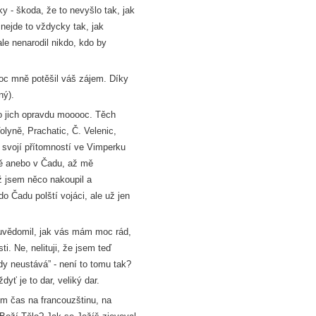
y - škoda, že to nevyšlo tak, jak
 nejde to vždycky tak, jak
le nenarodil nikdo, kdo by
Moc mně potěšil váš zájem. Díky
ný).
o jich opravdu mooooc. Těch
olyně, Prachatic, Č. Velenic,
i svojí přítomností ve Vimperku
ště anebo v Čadu, až mě
ž jsem něco nakoupil a
 Čadu polští vojáci, ale už jen
 uvědomil, jak vás mám moc rád,
ti. Ne, nelituji, že jsem teď
dy neustává” - není to tomu tak?
ť je to dar, veliký dar.
em čas na francouzštinu, na