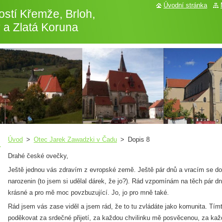
Úvodní stránka
stí Křemže, Brloh,
 a Zlatá Koruna
Úvod
>
Otec Jarek Zawadzki v Čadu
>
Dopis 8
Drahé české ovečky,
Ještě jednou vás zdravím z evropské země. Ještě pár dnů a vracím se do
narozenin (to jsem si udělal dárek, že jo?). Rád vzpomínám na těch pár d
krásné a pro mě moc povzbuzující. Jo, jo pro mně také.
Rád jsem vás zase viděl a jsem rád, že to tu zvládáte jako komunita. T
poděkovat za srdečné přijetí, za každou chvilinku mě posvěcenou, za ka