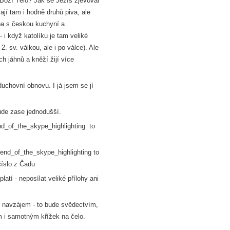
 Boží Tělo? Jak se Ježíš zjevoval
Mají tam i hodně druhů piva, ale
ba s českou kuchyní a
- i když katolíku je tam veliké
2. sv. válkou, ale i po válce). Ale
ch jáhnů a kněží žijí více
duchovní obnovu. I já jsem se jí
ude zase jednodušší.
nd_of_the_skype_highlighting
to
end_of_the_skype_highlighting
to
číslo z Čadu
atí - neposílat veliké přílohy ani
se navzájem - to bude svědectvím,
 i samotným křížek na čelo.