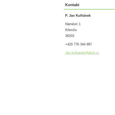
Kontakt
P. Jan Kulhánek
Náměstí 1
Křemže
38203
+420 776 344 997
Jan.kulh
anek@dic
b.cz