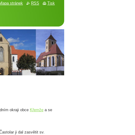
Mapa stránek
RSS
Tisk
adním okraji obce
Křemže
a se
stolar ji dal zasvětit sv.