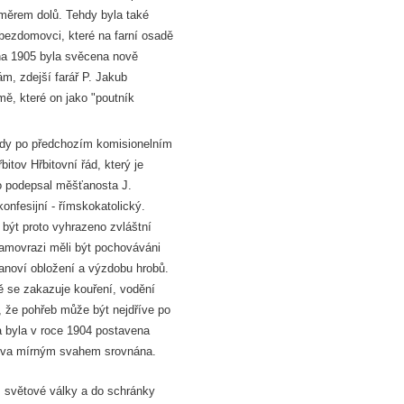
směrem dolů. Tehdy byla také
bezdomovci, které na farní osadě
jna 1905 byla svěcena nově
ám, zdejší farář P. Jakub
ě, které on jako "poutník
 kdy po předchozím komisionelním
tov Hřbitovní řád, který je
 ho podepsal měšťanosta J.
konfesijní - římskokatolický.
ýt proto vyhrazeno zvláštní
 samovrazi měli být pochováváni
tanoví obložení a výzdobu hrobů.
vě se zakazuje kouření, vodění
e, že pohřeb může být nejdříve po
a byla v roce 1904 postavena
bitova mírným svahem srovnána.
. světové války a do schránky