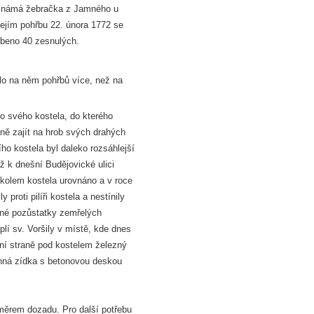
neznámá žebračka z Jamného u
jejím pohřbu 22. února 1772 se
řbeno 40 zesnulých.
lo na něm pohřbů více, než na
ko svého kostela, do kterého
lně zajít na hrob svých drahých
ho kostela byl daleko rozsáhlejší
ž k dnešní Budějovické ulici
í kolem kostela urovnáno a v roce
proti pilíři kostela a nestínily
esné pozůstatky zemřelých
í sv. Voršily v místě, kde dnes
ižní straně pod kostelem železný
enná zídka s betonovou deskou
směrem dozadu. Pro další potřebu