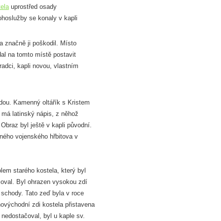
tela
uprostřed osady
ohoslužby se konaly v kapli
 a značně ji poškodil. Místo
dal na tomto místě postavit
adci, kapli novou, vlastním
dou. Kamenný oltářík s Kristem
 má latinský nápis, z něhož
Obraz byl ještě v kapli původní.
ného vojenského hřbitova v
lem starého kostela, který byl
čoval. Byl ohrazen vysokou zdí
schody. Tato zeď byla v roce
hovýchodní zdi kostela přistavena
 nedostačoval, byl u kaple sv.