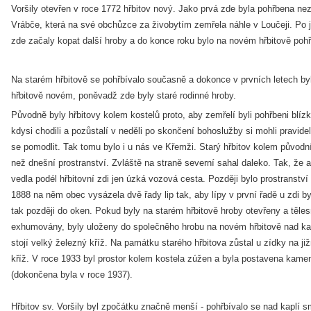
Voršily otevřen v roce 1772 hřbitov nový. Jako prvá zde byla pohřbena 
Vrábče, která na své obchůzce za živobytím zemřela náhle v Loučeji. Po 
zde začaly kopat další hroby a do konce roku bylo na novém hřbitově poh
Na starém hřbitově se pohřbívalo současně a dokonce v prvních letech by
hřbitově novém, poněvadž zde byly staré rodinné hroby.
Původně byly hřbitovy kolem kostelů proto, aby zemřelí byli pohřbeni blíz
kdysi chodili a pozůstalí v neděli po skončení bohoslužby si mohli pravide
se pomodlit. Tak tomu bylo i u nás ve Křemži. Starý hřbitov kolem původní
než dnešní prostranství. Zvláště na straně severní sahal daleko. Tak, že a
vedla podél hřbitovní zdi jen úzká vozová cesta. Později bylo prostranstv
1888 na něm obec vysázela dvě řady lip tak, aby lípy v první řadě u zdi byly 
tak později do oken. Pokud byly na starém hřbitově hroby otevřeny a těl
exhumovány, byly uloženy do společněho hrobu na novém hřbitově nad kapl
stojí velký železný kříž. Na památku starého hřbitova zůstal u zídky na j
kříž. V roce 1933 byl prostor kolem kostela zúžen a byla postavena kam
(dokončena byla v roce 1937).
Hřbitov sv. Voršily byl zpočátku značně menší - pohřbívalo se nad kaplí 