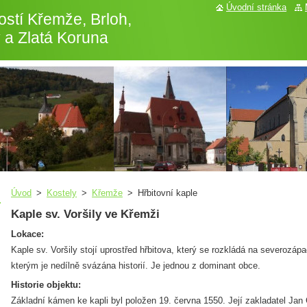
Úvodní stránka
stí Křemže, Brloh,
 a Zlatá Koruna
Úvod
>
Kostely
>
Křemže
>
Hřbitovní kaple
Kaple sv. Voršily ve Křemži
Lokace:
Kaple sv. Voršily stojí uprostřed hřbitova, který se rozkládá na severozáp
kterým je nedílně svázána historií. Je jednou z dominant obce.
Historie objektu:
Základní kámen ke kapli byl položen 19. června 1550. Její zakladatel Jan Ča