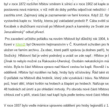
byl v roce 1872 rozšířen hřbitov směrem k silnici a v roce 1902 od kaple 
postavena nová márnice, v níž měli do doby pohřbu odpočívat nebožtíci - 
zastihla smrt. Zajímavý údaj je zaznamenán ve farní kronice. Když 22. ří
vystavěná kaple sv. Voršily, kterou její zakladatel probošt P. Cába světil s
Kocábek s družičkami rozsívali po hřbitově prach a kaménky ze Svaté zem
Jeruzalémský" odtud přivezl.
Pro zavedení určitého pořádku na novém hřbitově byl důležitý rok 1904,
řízení v
Křemži
byl Okresním hejtmanstvím v Č. Krumlově schválen pro hřbi
uložen ve farním archivu. Za obec, které patřil správou (a dodnes patří),
Stožický. Hřbitovní řád je velmi podrobný a uvádí se zde např.: Hřbitov je 
(Jinak to nebylo možné za Rakousko-Uherska). Osobám nekatolickým má b
místo. Byla to část hřbitova vpravo nad hlavní cestou ke kapli. Rovněž i
odděleně. Hřbitov byl rozdělen na řady, hroby byly očíslovány. Řád také s
O pořádek na hřbitově dbá hrobník, který zde vysekává i trávu. Na hřbito
psů, hraní dětí, trhání květin na hrobech a šlapání po hrobech. Nařizuje s
48 hodinách od úmrtí a po ohledání mrtvoly. Po obvodu nové části hřbitov
cihlová zeď s pilíři, stará část nad kaplí byla podle terénu nové části hř
V roce 1937 bylo vedle márnice upraveno oddělení pro hroby legionářů z 1