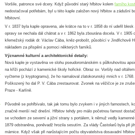
Voršile, patronce své dcery. Když původní starý hřbitov kolem
farního kos
nedostačoval potřebám, byl u této kaple založen nový hřbitov a zádušní b
hřbitovní.
V r. 1837 byla kaple opravena, ale krátce na to v r. 1858 do ní udeřil blesk
opravy se nechala dál chátrat a v r. 1862 byla zbourána docela. V r. 1905 
křemežský rodák dr. Václav Cába, kněz-probošt, působící v Jindřichově Hr
nákladem za přispění a pomoci některých farníků.
Významné kulturní a architektonické detaily:
Nová kaple je vystavěna ve slohu pseudorománském s půlkruhovitou apsi
na kříži pochází z kamenické školy hořické. Obraz sv. Voršily nad oltářem
vyčteme (z kryptogramu), že ho namaloval zlatokorunský mnich v r. 1768. 
Poškozený ho dal P. V. Cába zrestaurovat. Zvonek na věžičce je ze zruše
Praze - Karlíně.
Původně se pohřbívalo, tak jak tomu bylo zvykem i v jiných farnostech, ko
značně menší než dnešní. Hřbitov tehdy pro málo početnou farnost dosta
se vchodem ze severní a jižní strany s portálem, k němuž vedly kamenné 
1879 odstraněna, poněvadž hrozila sesutím. Za vlády Častolarů byla při ji
márnice. Když však při narůstajícím počtu obyvatelstva dosavadní hřbitov