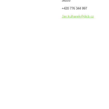
38203
+420 776 344 997
Jan.kulh
anek@dic
b.cz