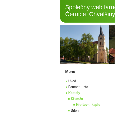
Společný web farno
Černice, Chvalšiny
Menu
Úvod
Farnost - info
Kostely
Křemže
Hřbitovní kaple
Brloh