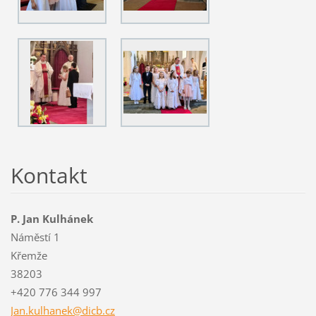
Kontakt
P. Jan Kulhánek
Náměstí 1
Křemže
38203
+420 776 344 997
Jan.kulh
anek@dic
b.cz