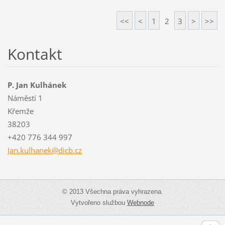
<<
<
1
2
3
>
>>
Kontakt
P. Jan Kulhánek
Náměstí 1
Křemže
38203
+420 776 344 997
Jan.kulh
anek@dic
b.cz
© 2013 Všechna práva vyhrazena.
Vytvořeno službou
Webnode