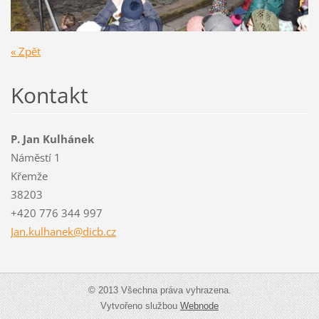
« Zpět
Kontakt
P. Jan Kulhánek
Náměstí 1
Křemže
38203
+420 776 344 997
Jan.kulh
anek@dic
b.cz
© 2013 Všechna práva vyhrazena.
Vytvořeno službou
Webnode