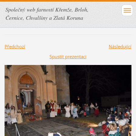
Společný web farností Křemže, Brloh,
Černice, Chvalšiny a Zlatá Koruna
Předchozí
Následující
Spustit prezentaci