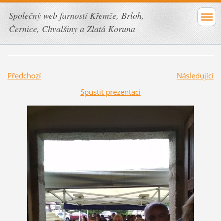
Společný web farností Křemže, Brloh,
Černice, Chvalšiny a Zlatá Koruna
Předchozí
Následující
Spustit prezentaci