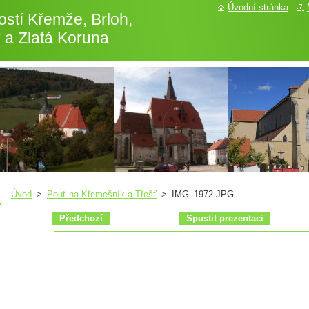
Úvodní stránka
stí Křemže, Brloh,
 a Zlatá Koruna
Úvod
>
Pouť na Křemešník a Třešť
>
IMG_1972.JPG
Předchozí
Spustit prezentaci