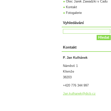
Otec Jarek Zawadzki v Čadu
Kontakt
Fotogalerie
Vyhledávání
Kontakt
P. Jan Kulhánek
Náměstí 1
Křemže
38203
+420 776 344 997
Jan.kulh
anek@dic
b.cz