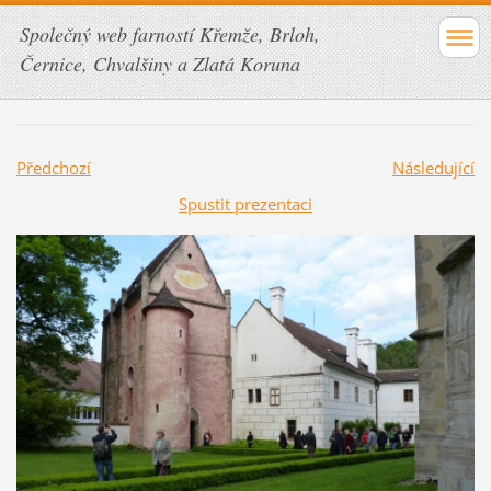
Společný web farností Křemže, Brloh,
Černice, Chvalšiny a Zlatá Koruna
Předchozí
Následující
Spustit prezentaci