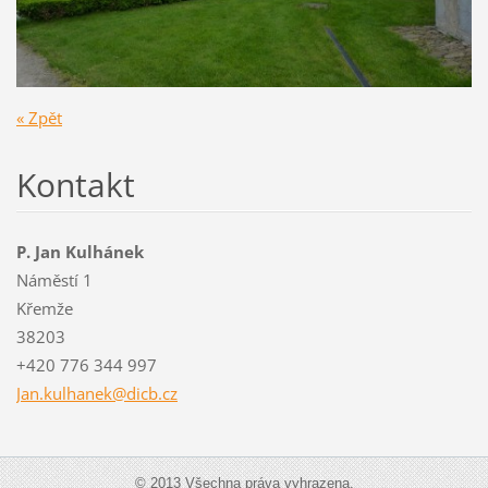
« Zpět
Kontakt
P. Jan Kulhánek
Náměstí 1
Křemže
38203
+420 776 344 997
Jan.kulh
anek@dic
b.cz
© 2013 Všechna práva vyhrazena.