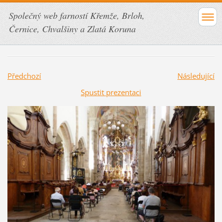
Společný web farností Křemže, Brloh,
Černice, Chvalšiny a Zlatá Koruna
Předchozí
Následující
Spustit prezentaci