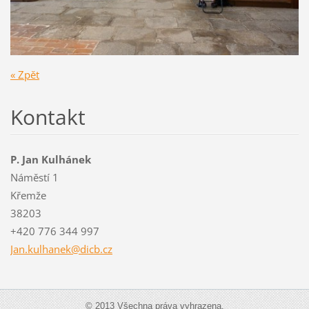
« Zpět
Kontakt
P. Jan Kulhánek
Náměstí 1
Křemže
38203
+420 776 344 997
Jan.kulh
anek@dic
b.cz
© 2013 Všechna práva vyhrazena.