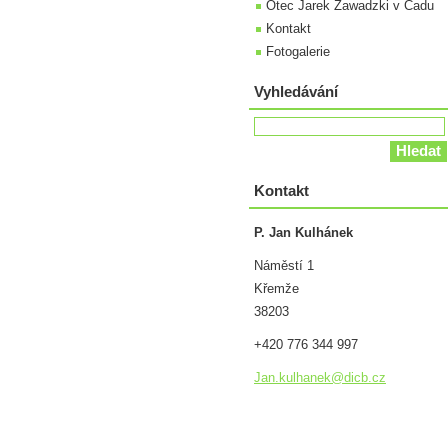
Otec Jarek Zawadzki v Čadu
Kontakt
Fotogalerie
Vyhledávání
Kontakt
P. Jan Kulhánek
Náměstí 1
Křemže
38203
+420 776 344 997
Jan.kulh
anek@dic
b.cz