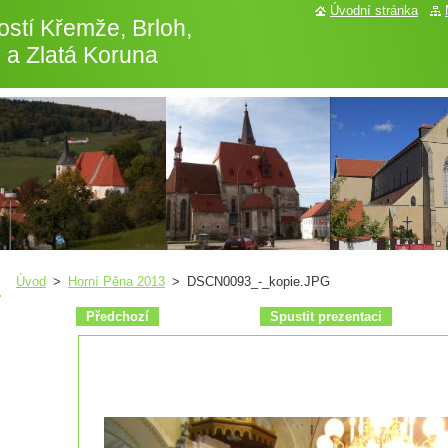
Úvodní stránka
stí Křemže, Brloh,
 a Zlatá Koruna
Úvod
>
Horní Pěna 2013
>
DSCN0093_-_kopie.JPG
Předchozí
Spustit prezentaci