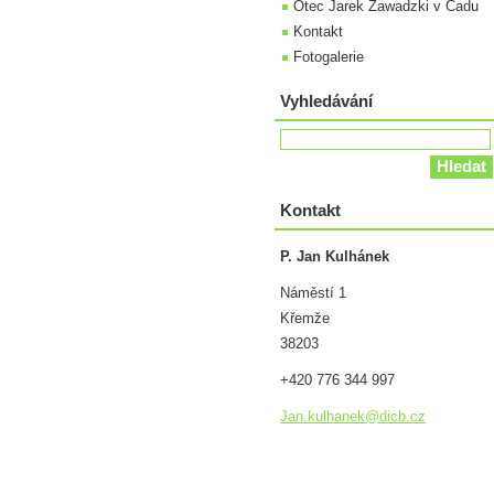
Otec Jarek Zawadzki v Čadu
Kontakt
Fotogalerie
Vyhledávání
Kontakt
P. Jan Kulhánek
Náměstí 1
Křemže
38203
+420 776 344 997
Jan.kulh
anek@dic
b.cz