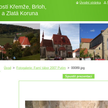
Úvodní stránka
stí Křemže, Brloh,
 a Zlatá Koruna
Úvod
>
Fotogalerie: Farní tábor 2007 Putim
>
00089.jpg
Spustit prezentaci