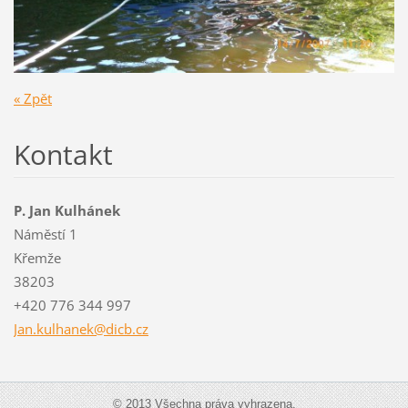
« Zpět
Kontakt
P. Jan Kulhánek
Náměstí 1
Křemže
38203
+420 776 344 997
Jan.kulh
anek@dic
b.cz
© 2013 Všechna práva vyhrazena.