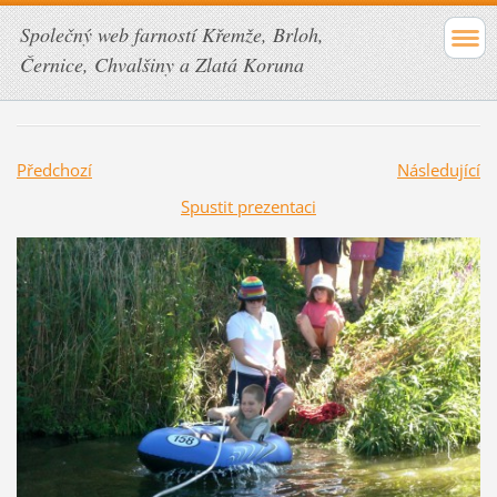
Společný web farností Křemže, Brloh,
Černice, Chvalšiny a Zlatá Koruna
Předchozí
Následující
Spustit prezentaci