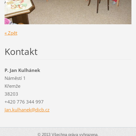
« Zpět
Kontakt
P. Jan Kulhánek
Náměstí 1
Křemže
38203
+420 776 344 997
Jan.kulh
anek@dic
b.cz
© 2013 Všechna práva vyhrazena.