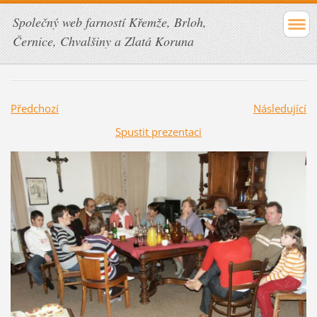
Společný web farností Křemže, Brloh,
Černice, Chvalšiny a Zlatá Koruna
Předchozí
Následující
Spustit prezentaci