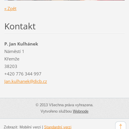
« Zpět
Kontakt
P. Jan Kulhánek
Náměstí 1
Křemže
38203
+420 776 344 997
Jan.kulh
anek@dic
b.cz
© 2013 Všechna práva vyhrazena.
Vytvořeno službou
Webnode
Zobrazit:
Mobilní verzi
|
Standardní verzi