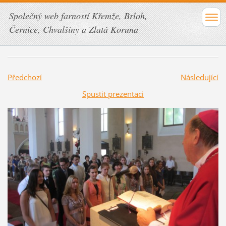
Společný web farností Křemže, Brloh,
Černice, Chvalšiny a Zlatá Koruna
Předchozí
Následující
Spustit prezentaci