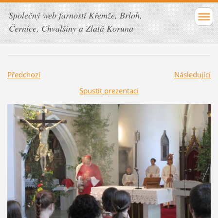
Společný web farností Křemže, Brloh,
Černice, Chvalšiny a Zlatá Koruna
Předchozí
Následující
Spustit prezentaci