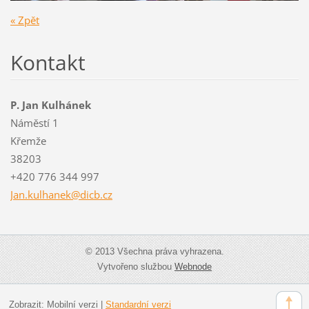
« Zpět
Kontakt
P. Jan Kulhánek
Náměstí 1
Křemže
38203
+420 776 344 997
Jan.kulh
anek@dic
b.cz
© 2013 Všechna práva vyhrazena.
Vytvořeno službou
Webnode
Zobrazit:
Mobilní verzi
|
Standardní verzi