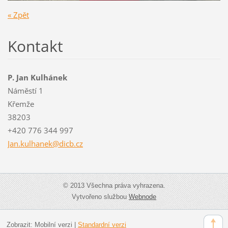
« Zpět
Kontakt
P. Jan Kulhánek
Náměstí 1
Křemže
38203
+420 776 344 997
Jan.kulh
anek@dic
b.cz
© 2013 Všechna práva vyhrazena.
Vytvořeno službou
Webnode
Zobrazit:
Mobilní verzi
|
Standardní verzi