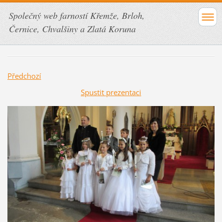
Společný web farností Křemže, Brloh,
Černice, Chvalšiny a Zlatá Koruna
Předchozí
Spustit prezentaci